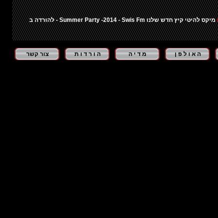
ץ חדש שלנו Summer Party -2014 - Swis Fm - להורדה בחינם לחצו כאן ...
ה א ו ל פ ן
מ ד י ה
ה ו ר ד ו ת
צור קשר