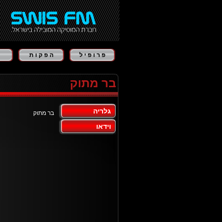
פ ר ו פ י ל
ה פ ק ו ת
בר מתוק
גלריה
בר מתוק
וידאו