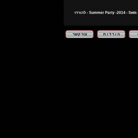
"ביכורים" יורם סוויסה חוזר 
ה ו ר ד ו ת
צור קשר