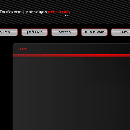
להורדה בחינם
מיקס להיטי קיץ חדש שלנו Summer Party -2014 - Swis Fm - להורדה בחינם לחצו כאן ...
כאן...
DJ'S
הופעות חיות
הרכבים
ה א ו ל פ ן
מ ד י ה
חזרה