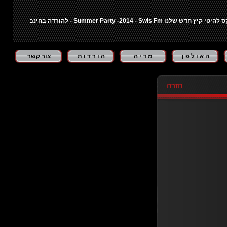
Summer Party -2014 - Swis F - להורדה בחינם לחצו כאן ...
"בי
ה א ו ל פ ן
מ ד י ה
ה ו ר ד ו ת
צור קשר
חזרה