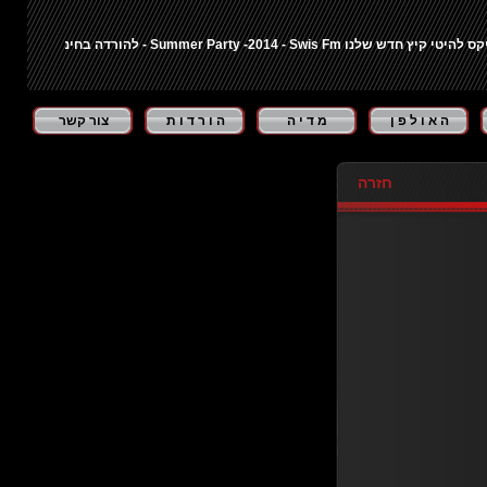
נו Summer Party -2014 - Swis Fm - להורדה בחינם לחצו כאן ...
"ב
ה א ו ל פ ן
מ ד י ה
ה ו ר ד ו ת
צור קשר
חזרה